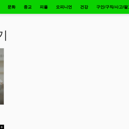
문화
종교
피플
오피니언
건강
구인/구직/사고/팔
기
0