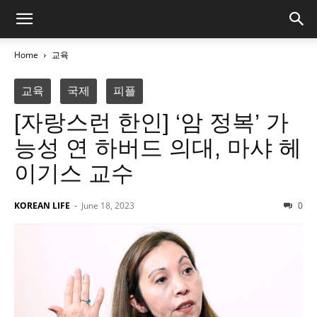
Home
교육
교육
국제
피플
[자랑스런 한인] ‘암 정복’ 가
능성 연 하버드 의대, 마샤 헤
이기스 교수
KOREAN LIFE
-
June 18, 2023
0